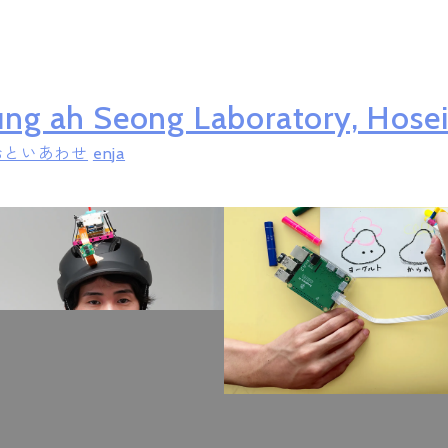
ng ah Seong Laboratory, Hosei
おといあわせ
en
ja