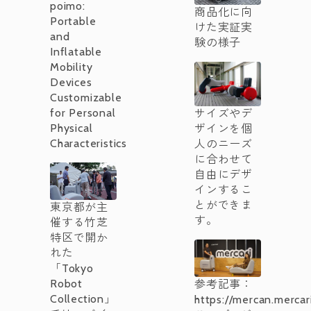
poimo:
商品化に向
Portable
けた実証実
and
験の様子
Inflatable
Mobility
Devices
Customizable
for Personal
サイズやデ
Physical
ザインを個
Characteristics
人のニーズ
に合わせて
自由にデザ
インするこ
とができま
東京都が主
す。
催する竹芝
特区で開か
れた
「Tokyo
Robot
参考記事：
Collection」
https://mercan.mercari